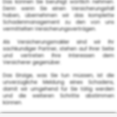
Das können Sie beruhigt wörtlich nehmen.
Denn wenn Sie einen Versicherungsfall
haben, übernehmen wir das komplette
Schadenmanagement zu den von uns
vermittelten Versicherungsverträgen.
Als Versicherungsmakler sind wir Ihr
sachkundiger Partner, stehen auf Ihrer Seite
und vertreten Ihre Interessen dem
Versicherer gegenüber.
Das Einzige, was Sie tun müssen, ist die
unverzügliche Meldung eines Schadens,
damit wir umgehend für Sie tätig werden
und die weiteren Schritte abstimmen
können.