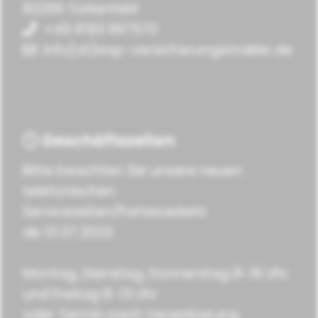
82299 Türkenfeld
+49 8193 997570
info[at]wsp-versicherungsmakler.de
Geschäftszeiten
Bitte beachten Sie unsere neuen
telefonischen
Servicezeiten/Parteiverkehr
ab 01.07.2023:
Montag, Dienstag, Donnerstag 8-16 Uhr
und Freitag 8-13 Uhr
oder Termin nach Vereinbarung