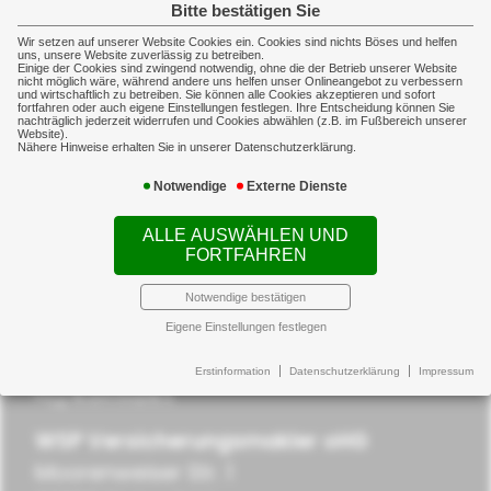
Bitte bestätigen Sie
Wir setzen auf unserer Website Cookies ein. Cookies sind nichts Böses und helfen
uns, unsere Website zuverlässig zu betreiben.
Einige der Cookies sind zwingend notwendig, ohne die der Betrieb unserer Website
nicht möglich wäre, während andere uns helfen unser Onlineangebot zu verbessern
und wirtschaftlich zu betreiben. Sie können alle Cookies akzeptieren und sofort
fortfahren oder auch eigene Einstellungen festlegen. Ihre Entscheidung können Sie
Newsticker
nachträglich jederzeit widerrufen und Cookies abwählen (z.B. im Fußbereich unserer
Website).
Nähere Hinweise erhalten Sie in unserer Datenschutzerklärung.
Notwendige
Externe Dienste
ALLE AUSWÄHLEN UND
FORTFAHREN
Notwendige bestätigen
Eigene Einstellungen festlegen
Erstinformation
Datenschutzerklärung
Impressum
Kontakt
WSP Versicherungsmakler oHG
Moorenweiser Str. 1